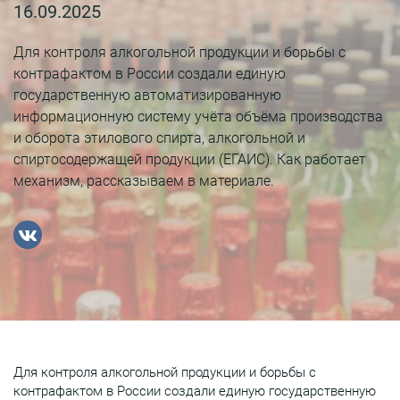
16.09.2025
Для контроля алкогольной продукции и борьбы с
контрафактом в России создали единую
государственную автоматизированную
информационную систему учёта объёма производства
и оборота этилового спирта, алкогольной и
спиртосодержащей продукции (ЕГАИС). Как работает
механизм, рассказываем в материале.
Для контроля алкогольной продукции и борьбы с
контрафактом в России создали единую государственную