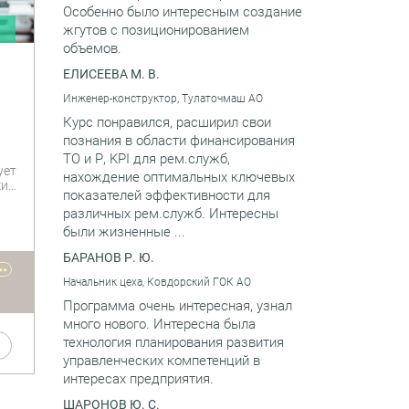
Особенно было интересным создание
жгутов с позиционированием
и
объемов.
ЕЛИСЕЕВА М. В.
Инженер-конструктор, Тулаточмаш АО
Курс понравился, расширил свои
познания в области финансирования
ТО и Р, KPI для рем.служб,
ует
нахождение оптимальных ключевых
ки
показателей эффективности для
различных рем.служб. Интересны
были жизненные ...
БАРАНОВ Р. Ю.
••
Начальник цеха, Ковдорский ГОК АО
Программа очень интересная, узнал
много нового. Интересна была
технология планирования развития
управленческих компетенций в
интересах предприятия.
ШАРОНОВ Ю. С.