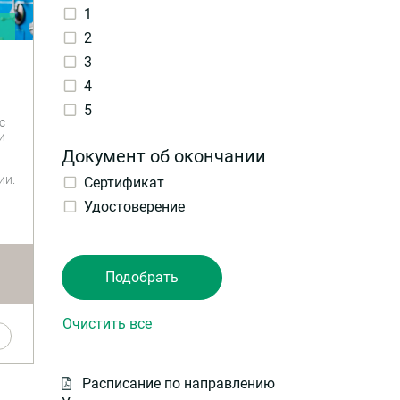
1
и
2
3
4
5
с
и
Документ об окончании
ии.
Сертификат
Удостоверение
Расписание по направлению