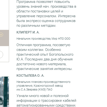
и
Программа позволяет повысить
уровень знаний нач. производства в
области постановки целей и
управление персоналом. Интересна
была экспресс-оценка сотрудников
по различным методам.
 с
КЛИПЕРТ И. А.
••
Начальник производства, Мир НПО ООО
ом
Отличная программа, посоветую
е
своим коллегам. Особенно
их
практический опыт Богопольского
ной
Ю.А. Последних два дня обучения
кта
достаточно нового материала,
практические занятия интересны.
КОСТЫЛЕВА О. А.
из
.
Начальник планово-производственного
кую
управления, Красногорский завод
им.С.А.Зверева (КМЗ) ПАО
Узнали много новой и полезной
.
информации о трассировке кабелей
автоматизированными средствами.