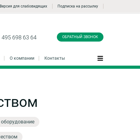
Версия для слабовидящих
Подписка на рассылку
Заказать обратный
звонок
 495 698 63 64
ОБРАТНЫЙ ЗВОНОК
О компании
Контакты
Даю согласие на обработку персональных
ством
данные и соглашаюсь с
политикой
конфиденциальности
, оборудование
Заказать
чеством