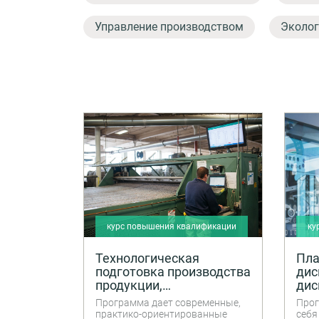
Управление производством
Эколог
курс повышения квалификации
ку
Технологическая
Пла
подготовка производства
дис
продукции,
дис
технологический
про
Программа дает современные,
Прог
контроль
пра
практико-ориентированные
себя