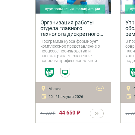
курс повышения квалификации
ку
Организация работы
Упр
отдела главного
обс
технолога дискретного
рем
производства
Программа курса формирует
В пр
комплексное представление о
совр
процессе производства и
план
рассматривает ключевые
конт
вопросы профессиональной
подр
деятельности главного
разл
технолога дискретного
пов
производства.
•••
Москва
С
20 - 21 августа 2026
2
44 650 ₽
47 000 ₽
66 00