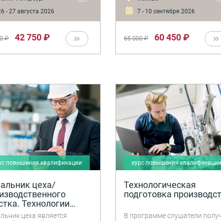
лнения личной копилки
следовать правилам и
6 - 27 августа 2026
7 - 10 сентября 2026
фессиональных
применять существующие
вленческих знаний и умений
стандарты документирования
етом специфики
42 750 ₽
60 450 ₽
0 ₽
65 000 ₽
ельности и корпоративной
туры предприятия.
рс повышения квалификации
курс повышения квалификаци
альник цеха/
Технологическая
изводственного
подготовка производс
стка. Технологии
ультативного
льник цеха является
В программе слушатели полу