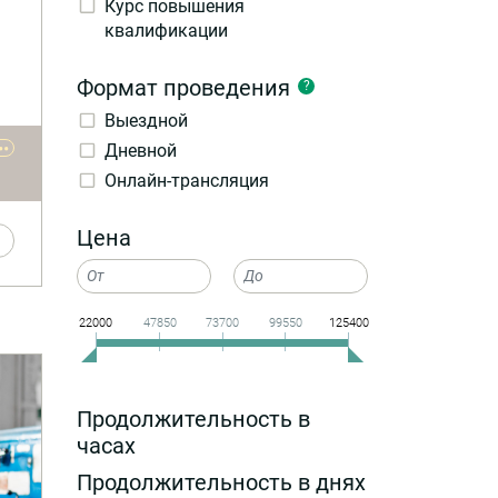
Курс повышения
квалификации
 в
Формат проведения
?
ные
Выездной
••
Дневной
и
,
Онлайн-трансляция
бое
Цена
нию
22000
47850
73700
99550
125400
ких
или
ве
Продолжительность в
часах
Продолжительность в днях