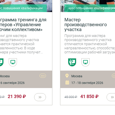
рс повышения квалификации
курс повышения квалификаци
грамма тренинга для
Мастер
теров «Управление
производственного
очим коллективом»
участка
инг для мастера
Программа для мастера
зводственного участка
производственного участка
чается практической
отличается практической
авленностью. В ходе
направленностью, способств
нара участники получат
оптимизации рабочей загруз
тические навыки, которые
мастера, выработке и
гут им эффективно
реализации управленческих и
влять рабочим
технических решений,
ективом и достигать лучших
повышению эффективности
льтатов в своей работе.
работы мастера.
•••
•
Москва
Москва
6 сентября 2026
17 - 18 сентября 2026
21 390 ₽
41 850 ₽
0 ₽
45 000 ₽