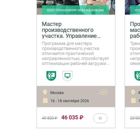
курс повышения квалификации
ку
Мастер
Про
производственного
мас
участка. Управление
раб
рабочим коллективом
Программа для мастера
Трен
производственного участка
прои
отличается практической
отли
направленностью, способствует
напр
оптимизации рабочей загрузки
семи
мастера, выработке и
прак
реализации управленческих и
помо
технических решений,
упра
повышению эффективности
колл
работы мастера.
резу
•••
Москва
16 - 18 сентября 2026
1
46 035 ₽
49 500 ₽
23 00