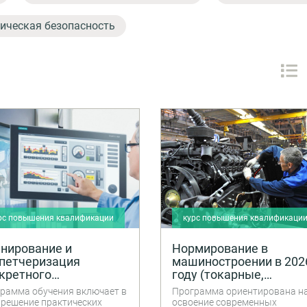
ическая безопасность
рс повышения квалификации
курс повышения квалификаци
нирование и
Нормирование в
петчеризация
машиностроении в 202
кретного
году (токарные,
изводства. Решение
слесарно-сборочные,
рамма обучения включает в
Программа ориентирована н
ктических примеров в
заготовительные,
 решение практических
освоение современных