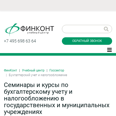
Заказать обратный
звонок
+7 495 698 63 64
ОБРАТНЫЙ ЗВОНОК
ФинКонт
Учебный центр
Госсектор
Даю согласие на обработку персональных
Бухгалтерский учет и налогообложение
данные и соглашаюсь с
политикой
конфиденциальности
Семинары и курсы по
бухгалтерскому учету и
налогообложению в
государственных и муниципальных
Заказать
учреждениях