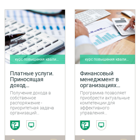
курс повышения квалификации
курс повышения квалификации
Платные услуги.
Финансовый
Приносящая
менеджмент в
доход
организациях
деятельность и
бюджетной сферы
Получение дохода в
Программа позволяет
налогообложение
собственное
приобрести актуальные
в учреждениях
распоряжение -
компетенции для
приоритетная задача
эффективного
госсектора в 2026
организаций
управления
году
госсектора в условиях
финансовыми
ограниченных
ресурсами,
возможностей полного
планирования
финансирования
бюджетных процессов
деятельности
и целевого