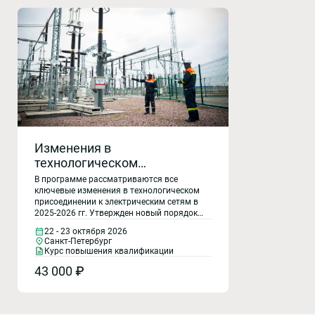
Изменения в
технологическом
присоединении к
В программе рассматриваются все
электрическим сетям в 2026
ключевые изменения в технологическом
присоединении к электрическим сетям в
году: практические аспекты
2025-2026 гг. Утвержден новый порядок
технологического присоединения
22 - 23 октября 2026
субабонентов напрямую к сетям сетевой
Санкт-Петербург
организации. Установлены новые
Курс повышения квалификации
требования к техническим условиям, а так
43 000 ₽
же порядок взаимодействия с Системным
оператором. Изменена процедура
перераспределения максимальной
мощности и опосредованного
присоединения; изменен порядок