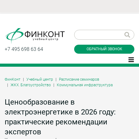
Заказать обратный
звонок
+7 495 698 63 64
ОБРАТНЫЙ ЗВОНОК
ФинКонт
Учебный центр
Расписание семинаров
ЖКХ. Благоустройство
Коммунальная инфраструктура
Даю согласие на обработку персональных
данные и соглашаюсь с
политикой
конфиденциальности
Ценообразование в
электроэнергетике в 2026 году:
практические рекомендации
Заказать
экспертов