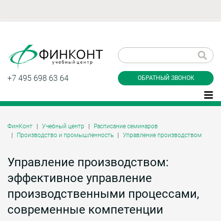
Заказать обратный
звонок
+7 495 698 63 64
ОБРАТНЫЙ ЗВОНОК
ФинКонт
Учебный центр
Расписание семинаров
Производство и промышленность
Управление производством
Даю согласие на обработку персональных
данные и соглашаюсь с
политикой
конфиденциальности
Управление производством:
эффективное управление
производственными процессами,
Заказать
современные компетенции