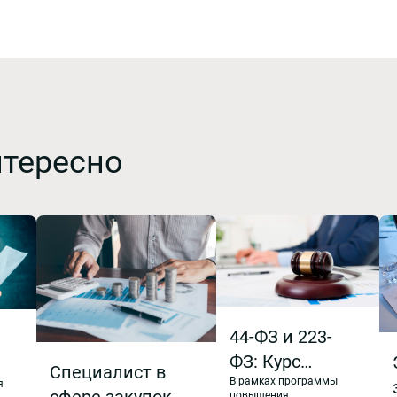
нтересно
44-ФЗ и 223-
ФЗ: Курс
Специалист в
В рамках программы
повышения
я
ых
повышения