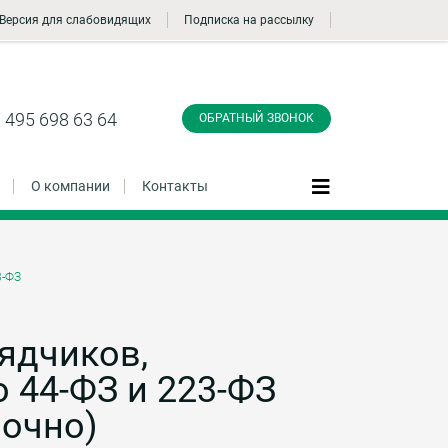
Версия для слабовидящих
Подписка на рассылку
Заказать обратный
звонок
 495 698 63 64
ОБРАТНЫЙ ЗВОНОК
О компании
Контакты
3-ФЗ
Даю согласие на обработку персональных
данные и соглашаюсь с
политикой
конфиденциальности
ядчиков,
о 44-ФЗ и 223-ФЗ
Заказать
аочно)