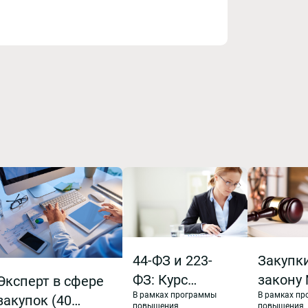
44-ФЗ и 223-
Закупк
ФЗ: Курс
закону 
Эксперт в сфере
В рамках программы
В рамках п
повышения
ФЗ. Пр
закупок (40
повышения
повышения