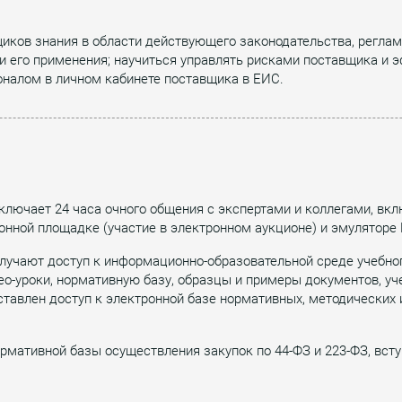
иков знания в области действующего законодательства, реглам
и его применения; научиться управлять рисками поставщика и э
оналом в личном кабинете поставщика в ЕИС.
ключает 24 часа очного общения с экспертами и коллегами, вк
онной площадке (участие в электронном аукционе) и эмуляторе
олучают доступ к информационно-образовательной среде учебн
ео-уроки, нормативную базу, образцы и примеры документов, у
ставлен доступ к электронной базе нормативных, методических
мативной базы осуществления закупок по 44-ФЗ и 223-ФЗ, вступ