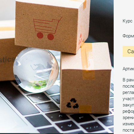
Курс
Форм
Са
Артик
В ра
посл
регла
участ
закуп
рефо
зрени
измен
поста