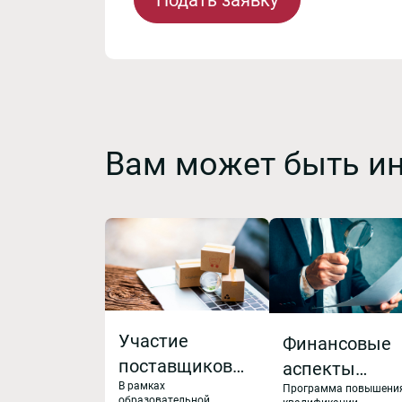
Вам может быть и
Участие
Финансовые
поставщиков
аспекты
В рамках
(подрядчиков,
Программа повышени
корпоративн
образовательной