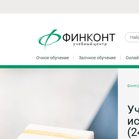
Очное обучение
Заочное обучение
Онлай
ФинКо
Уч
ис
(2