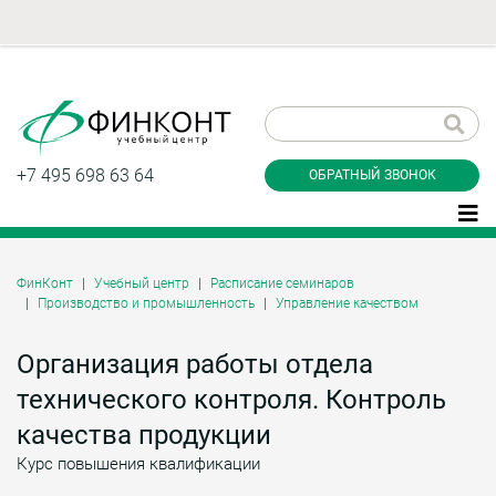
Заказать обратный
звонок
+7 495 698 63 64
ОБРАТНЫЙ ЗВОНОК
ФинКонт
Учебный центр
Расписание семинаров
Производство и промышленность
Управление качеством
Даю согласие на обработку персональных
данные и соглашаюсь с
политикой
конфиденциальности
Организация работы отдела
технического контроля. Контроль
качества продукции
Заказать
Курс повышения квалификации