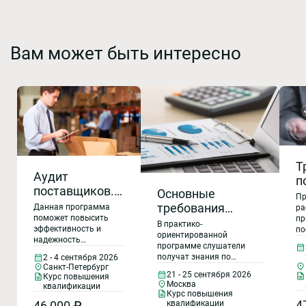
Вам может быть интересно
Т
Аудит
п
поставщиков.
Основные
к
Пр
Контроль
требования
Данная программа
п
ра
качества
поможет повысить
пр
стандарта ГОСТ Р
О
В практико-
эффективность и
по
поставок как
58139-2024. Обзор
ориентированной
р
надежность
фу
инструмент
программе слушатели
инженерных
о
закупочных операций
си
получат знания по
2 - 4 сентября 2026
повышения
на предприятии,
ме
методик: APQP,
н
Санкт-Петербург
основным требованиям
снизить риски
ка
эффективности
21 - 25 сентября 2026
Курс повышения
FMEA, SPC, MSA,
основные требования
д
некачественных
Москва
тр
квалификации
предприятия
стандарта ГОСТ Р 58139-
PPAP, в
о
Курс повышения
поставок,
тр
2024(, IATF 16949:2016,
4
46 000 ₽
квалификации
предотвратить
ИС