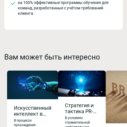
на 100% эффективные программы обучения для
команд, разработанные с учётом требований
клиента.
Вам может быть интересно
Стратегия и
Искусственный
тактика PR-
интеллект в
деятельности
В условиях
управлении
В процессе
организации
стремительной
процессами и
прохождения
цифровизации