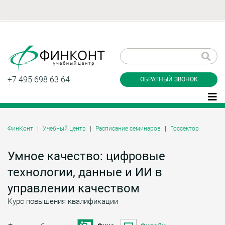
Заказать обратный
звонок
+7 495 698 63 64
ОБРАТНЫЙ ЗВОНОК
ФинКонт
Учебный центр
Расписание семинаров
Госсектор
Даю согласие на обработку персональных
данные и соглашаюсь с
политикой
Умное качество: цифровые
конфиденциальности
технологии, данные и ИИ в
управлении качеством
Курс повышения квалификации
Заказать