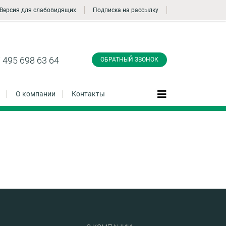
Версия для слабовидящих
Подписка на рассылку
Заказать обратный
звонок
 495 698 63 64
ОБРАТНЫЙ ЗВОНОК
О компании
Контакты
Даю согласие на обработку персональных
данные и соглашаюсь с
политикой
конфиденциальности
Заказать