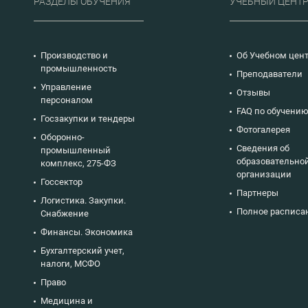
РАЗДЕЛЫ ОБУЧЕНИЯ
УЧЕБНЫЙ ЦЕНТ
Производство и
Об Учебном цен
промышленность
Преподаватели
Управление
Отзывы
персоналом
FAQ по обучени
Госзакупки и тендеры
Фотогалерея
Оборонно-
Сведения об
промышленный
образовательно
комплекс, 275-ФЗ
организации
Госсектор
Партнеры
Логистика. Закупки.
Полное расписа
Снабжение
Финансы. Экономика
Бухгалтерский учет,
налоги, МСФО
Право
Медицина и