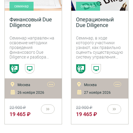
семинар
семинар
Финансовый Due
Операционный
Diligence
Due Diligence
Семинар направлен на
Семинар, в ходе
освоение методики
которого участники
проведения
узнают, как правильно
финансового Due
оценить существующую
Diligence и разбора
систему управления
наиболее актуальных
компанией, риски
практических вопросов.
управления бизнесом в
целом и эффективность
работы компании.
•••
•••
Москва
Москва
26 ноября 2026
27 ноября 2026
22 900 ₽
22 900 ₽
19 465 ₽
19 465 ₽