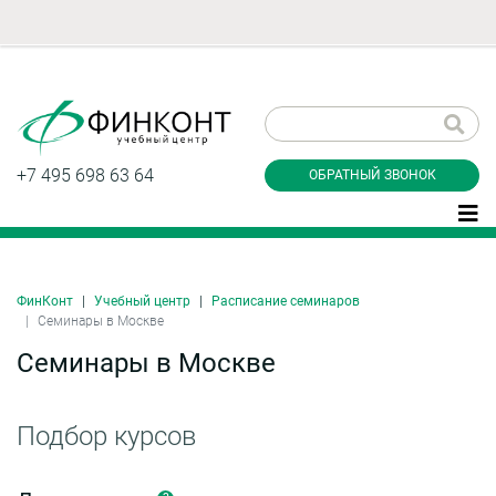
Заказать обратный
звонок
+7 495 698 63 64
ОБРАТНЫЙ ЗВОНОК
ФинКонт
Учебный центр
Расписание семинаров
Даю согласие на обработку персональных
Семинары в Москве
данные и соглашаюсь с
политикой
конфиденциальности
Семинары в Москве
Подбор курсов
Заказать