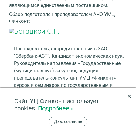
являющимся единственным поставщиком.
Обзор подготовлен преподавателем АНО УМЦ
Финконт:
Богацкой С.Г.
Преподаватель, аккредитованный в ЗАО
"Сбербанк-АСТ". Кандидат экономических наук.
Руководитель направления «Государственные
(муниципальные) закупки», ведущий
преподаватель-консультант УМЦ «Финконт»
курсов и семинаров по государственным и
муниципальным закупкам, корпоративным
×
закупкам по ФЗ-223.
Сайт УЦ Финконт использует
Закупки
,
Последние изменения в 223-ФЗ
cookies.
Подробнее »
К списку новостей
Даю согласие
Похожие новости: