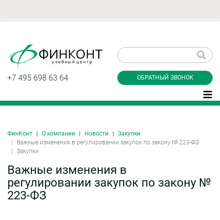
Заказать обратный
звонок
+7 495 698 63 64
ОБРАТНЫЙ ЗВОНОК
ФинКонт
О компании
Новости
Закупки
Даю согласие на обработку персональных
Важные изменения в регулировании закупок по закону № 223-ФЗ
данные и соглашаюсь с
политикой
Закупки
конфиденциальности
Важные изменения в
регулировании закупок по закону №
223-ФЗ
Заказать