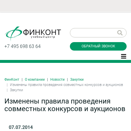
Заказать обратный
звонок
+7 495 698 63 64
ОБРАТНЫЙ ЗВОНОК
ФинКонт
О компании
Новости
Закупки
Даю согласие на обработку персональных
Изменены правила проведения совместных конкурсов и аукционов
данные и соглашаюсь с
политикой
Закупки
конфиденциальности
Изменены правила проведения
совместных конкурсов и аукционов
Заказать
07.07.2014