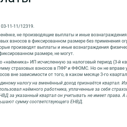
03-11-11/12319.
енёнке, не производящие выплаты и иные вознаграждения
вых взносов в фиксированном размере без применения ог
торые производят выплаты и иные вознаграждения физиче
 фиксированном размере, не могут.
го «наёмника» ИП исчисленную за налоговый период (3-й 
умму страховых взносов в ПФР и ФФОМС. Но он не вправе 
осов вне зависимости от того, в каком месяце 3-го кварта
диному налогу на вменённый доход признаётся квартал. Из 
использовал наёмного работника, уплаченные за себя страх
ВД за указанный квартал он учитывать не имеет права. А
ньшают сумму соответствующего ЕНВД.