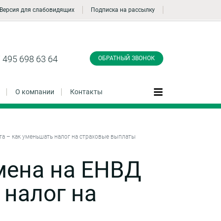
Версия для слабовидящих
Подписка на рассылку
Заказать обратный
звонок
 495 698 63 64
ОБРАТНЫЙ ЗВОНОК
О компании
Контакты
та – как уменьшать налог на страховые выплаты
Даю согласие на обработку персональных
данные и соглашаюсь с
политикой
мена на ЕНВД
конфиденциальности
 налог на
Заказать