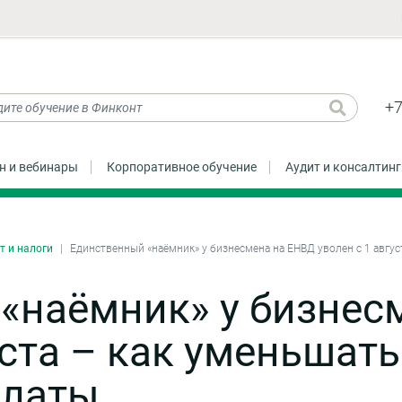
+7
н и вебинары
Корпоративное обучение
Аудит и консалтинг
т и налоги
Единственный «наёмник» у бизнесмена на ЕНВД уволен с 1 авгус
«наёмник» у бизнес
уста – как уменьшать
платы