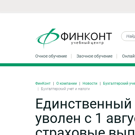
Очное обучение
Заочное обучение
Онлай
ФинКонт
О компании
Новости
Бухгалтерский уче
Бухгалтерский учет и налоги
Единственный 
уволен с 1 авг
страховые вы