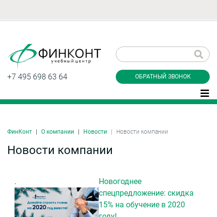
Заказать обратный
звонок
+7 495 698 63 64
ОБРАТНЫЙ ЗВОНОК
ФинКонт
О компании
Новости
Новости компании
Даю согласие на обработку персональных
данные и соглашаюсь с
политикой
Новости компании
конфиденциальности
.
Новогоднее
спецпредложение: скидка
Заказать
15% на обучение в 2020
году!