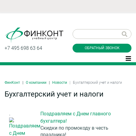
Заказать обратный
звонок
+7 495 698 63 64
ОБРАТНЫЙ ЗВОНОК
ФинКонт
О компании
Новости
Бухгалтерский учет и налоги
Даю согласие на обработку персональных
данные и соглашаюсь с
политикой
Бухгалтерский учет и налоги
конфиденциальности
.
Поздравляем с Днем главного
бухгалтера!
Заказать
Скидки по промокоду в честь
праздника!