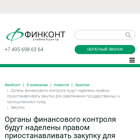
Заказать обратный
звонок
+7 495 698 63 64
ОБРАТНЫЙ ЗВОНОК
ФинКонт
О компании
Новости
Закупки
Даю согласие на обработку персональных
Органы финансового контроля будут наделены правом
данные и соглашаюсь с
политикой
приостанавливать закупку для обеспечения государственных и
конфиденциальности
муниципальных нужд
Закупки
Органы финансового контроля
Заказать
будут наделены правом
приостанавливать закупку для