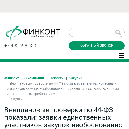
Заказать обратный
звонок
+7 495 698 63 64
ОБРАТНЫЙ ЗВОНОК
ФинКонт
О компании
Новости
Закупки
Даю согласие на обработку персональных
Внеплановые проверки по 44-ФЗ показали: заявки единственных
данные и соглашаюсь с
политикой
участников закупок необоснованно признаются соответствующими
конфиденциальности
установленным требованиям
Закупки
Внеплановые проверки по 44-ФЗ
Заказать
показали: заявки единственных
участников закупок необоснованно