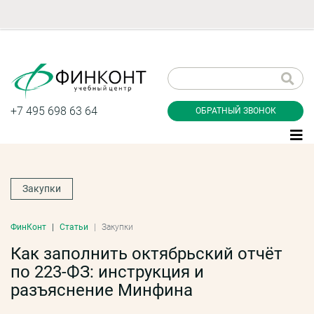
Заказать обратный
звонок
+7 495 698 63 64
ОБРАТНЫЙ ЗВОНОК
Закупки
Даю согласие на обработку персональных
данные и соглашаюсь с
политикой
конфиденциальности
ФинКонт
Статьи
Закупки
Как заполнить октябрьский отчёт
по 223-ФЗ: инструкция и
Заказать
разъяснение Минфина