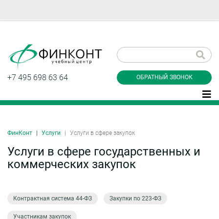
Заказать обратный
звонок
+7 495 698 63 64
ОБРАТНЫЙ ЗВОНОК
ФинКонт
Услуги
Услуги в сфере закупок
Даю согласие на обработку персональных
данные и соглашаюсь с
политикой
Услуги в сфере государственных и
конфиденциальности
коммерческих закупок
Заказать
Контрактная система 44-ФЗ
Закупки по 223-ФЗ
Участникам закупок