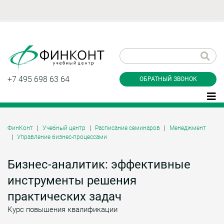
Заказать обратный
звонок
+7 495 698 63 64
ОБРАТНЫЙ ЗВОНОК
ФинКонт
Учебный центр
Расписание семинаров
Менеджмент
Управление бизнес-процессами
Даю согласие на обработку персональных
данные и соглашаюсь с
политикой
конфиденциальности
Бизнес-аналитик: эффективные
инструменты решения
практических задач
Заказать
Курс повышения квалификации