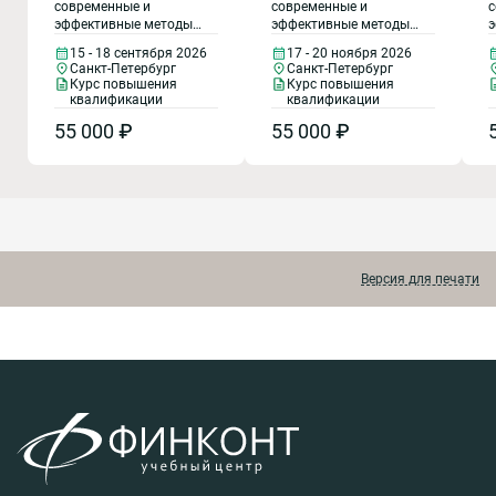
современные и
современные и
с
процессов и
процессов и
эффективные методы
эффективные методы
э
организационной
организационной
описания, регламентации
описания, регламентации
о
15 - 18 сентября 2026
17 - 20 ноября 2026
структуры
структуры
и оптимизации бизнес-
и оптимизации бизнес-
и
Санкт-Петербург
Санкт-Петербург
процессов предприятия.
процессов предприятия.
п
предприятия.
предприятия.
Курс повышения
Курс повышения
квалификации
квалификации
Внедрение
Внедрение
процессного
55 000 ₽
процессного
55 000 ₽
подхода к
подхода к
управлению
управлению
предприятием
предприятием
Версия для печати