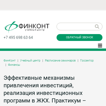
Заказать обратный
звонок
+7 495 698 63 64
ОБРАТНЫЙ ЗВОНОК
ФинКонт
Учебный центр
Расписание семинаров
Госсектор
Финансы
Даю согласие на обработку персональных
данные и соглашаюсь с
политикой
конфиденциальности
Эффективные механизмы
привлечения инвестиций,
реализация инвестиционных
Заказать
программ в ЖКХ. Практикум –