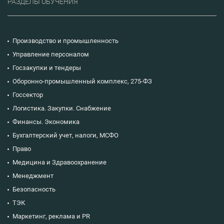
РАЗДЕЛЫ ОБУЧЕНИЯ
обеспечить
высокий уровень
зрелости
внутреннего
финансового
Производство и промышленность
аудита и
внутреннего
Управление персоналом
контроля.
Госзакупки и тендеры
Оборонно-промышленный комплекс, 275-ФЗ
Госсектор
Логистика. Закупки. Снабжение
Финансы. Экономика
Бухгалтерский учет, налоги, МСФО
Право
Медицина и Здравоохранение
Менеджмент
Безопасность
ТЭК
Маркетинг, реклама и PR