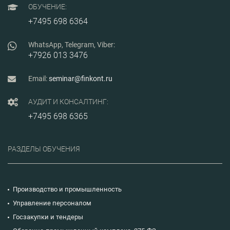
документов.
ОБУЧЕНИЕ:
Занятия проводятся
в режиме
+7495 698 6364
интенсивного
взаимодействия
эксперта и
WhatsApp, Telegram, Viber:
участников.
+7926 013 3476
Моделируются
ситуации, в которых
участники будут
Email:
seminar@finkont.ru
ощущать действие
тех же факторов, с
которыми они
АУДИТ И КОНСАЛТИНГ:
сталкиваются или
+7495 698 6365
могут столкнуться в
дальнейшей
профессиональной
деятельности.
РАЗДЕЛЫ ОБУЧЕНИЯ
Производство и промышленность
Управление персоналом
Госзакупки и тендеры