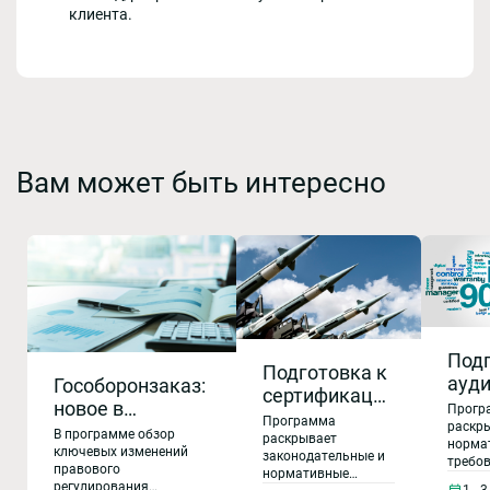
клиента.
Вам может быть интересно
Под
Подготовка к
ауд
Гособоронзаказ:
сертификации
для
новое в
Прогр
организации
Программа
про
раскр
правовом
В программе обзор
разработчика
раскрывает
норма
внут
регулировании,
ключевых изменений
законодательные и
гражданской
требо
правового
про
нормативные
работе с
прове
АТ по ФАП-21
регулирования
1 - 