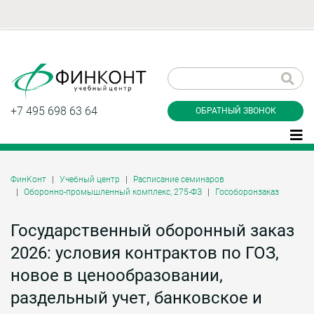
Заказать обратный
звонок
+7 495 698 63 64
ОБРАТНЫЙ ЗВОНОК
ФинКонт
Учебный центр
Расписание семинаров
Оборонно-промышленный комплекс, 275-ФЗ
Гособоронзаказ
Даю согласие на обработку персональных
данные и соглашаюсь с
политикой
конфиденциальности
Государственный оборонный заказ
2026: условия контрактов по ГОЗ,
новое в ценообразовании,
Заказать
раздельный учет, банковское и