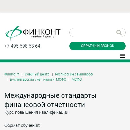
Заказать обратный
звонок
+7 495 698 63 64
ОБРАТНЫЙ ЗВОНОК
ФинКонт
Учебный центр
Расписание семинаров
Бухгалтерский учет, налоги, МСФО
МСФО
Даю согласие на обработку персональных
данные и соглашаюсь с
политикой
конфиденциальности
Международные стандарты
финансовой отчетности
Курс повышения квалификации
Заказать
Формат обучения: