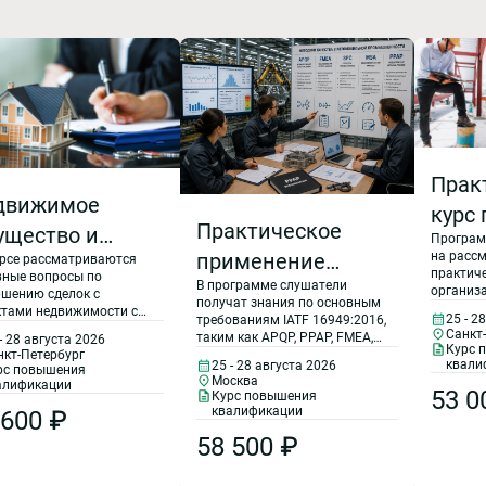
Прак
движимое
курс 
Практическое
ущество и
Програм
техн
применение
на расс
урсе рассматриваются
лки с ним с
обсл
практич
вные вопросы по
В программе слушатели
методик APQP,
етом
организ
ршению сделок с
стро
получат знания по основным
оформл
ктами недвижимости с
FMEA, SPC, MSA,
25 - 2
требованиям IATF 16949:2016,
менений
обследо
ом последних изменений
конс
Санкт
таким как APQP, PPAP, FMEA,
- 28 августа 2026
конструк
анского, земельного и
PPAP в
Курс 
жданского и
нкт-Петербург
SPC, MSA. Все эти пять
сооруже
здан
остроительного
квали
25 - 28 августа 2026
рс повышения
инструментов (APQP, PPAP,
автомобильной
Програ
нодательства.
Москва
мельного
алификации
FMEA, SPC, MSA) являются
соор
53 0
рассмат
Курс повышения
методами обеспечения
промышленности.
квалификации
конодательства
организ
 600 ₽
ГОСТ 
качества, которые
оформле
Основные
58 500 ₽
необходимо применять
обследо
2024
организации при внедрении
техзадан
требования
требований стандарта IATF
учитыва