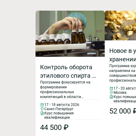
Новое в у
хранени
Контроль оборота
Программа ку
драгоце
направлена на
этилового спирта в
металлов
совершенство
профессионал
Программа фокусируется на
фармацевтическом
производ
компетенций п
формировании
17 - 20 авгу
обращению с 
производстве
и в
профессиональных
Москва
отходами драг
компетенций в области
Курс повыш
металлов, по
оборудо
квалификац
нормативно-правового
17 - 18 августа 2026
организации уч
регулирования и практической
с их
Санкт-Петербург
52 000 
движения, спи
реализации контроля за
Курс повышения
утилизации ло
оборотом этилового спирта на
содержа
квалификации
отходов драго
фармацевтических
металлов.
44 500 ₽
Обращен
предприятиях. Особое внимание
уделяется изучению
ломом и
современных требований к