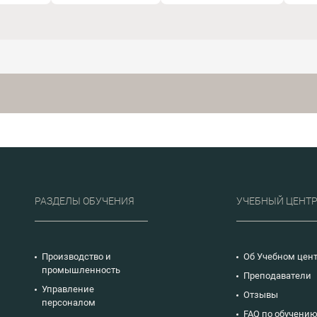
различными методами
их решений.
и
расчета затраченного
Изучение наиболее
времени и
результативных
нных
трудозатрат, а также
способов
изучат техники
повышения
в
определения
эффективности
необходимого числа
работы службы.
сотрудников в
зависимости от
различных факторов,
таких как
производительность,
сложность задач и
требуемая
квалификация.
РАЗДЕЛЫ ОБУЧЕНИЯ
УЧЕБНЫЙ ЦЕНТ
Производство и
Об Учебном цен
промышленность
Преподаватели
Управление
Отзывы
персоналом
FAQ по обучени