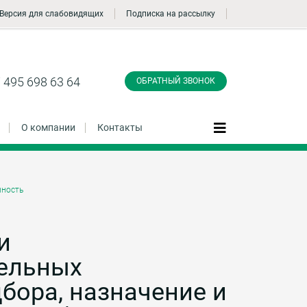
Версия для слабовидящих
Подписка на рассылку
Заказать обратный
звонок
 495 698 63 64
ОБРАТНЫЙ ЗВОНОК
О компании
Контакты
ность
Даю согласие на обработку персональных
данные и соглашаюсь с
политикой
конфиденциальности
и
ельных
Заказать
бора, назначение и