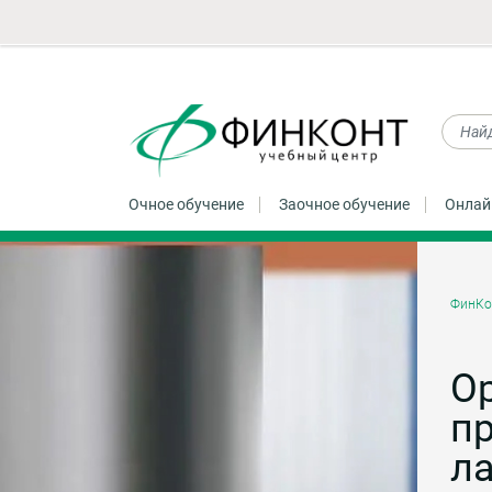
Очное обучение
Заочное обучение
Онлай
ФинКо
О
п
ла