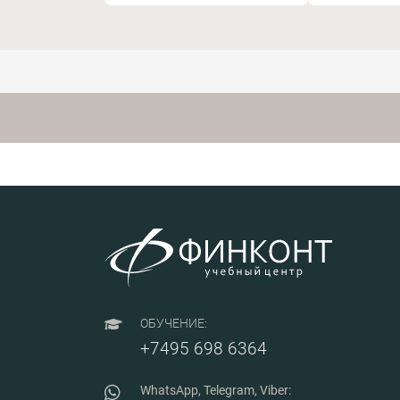
организации производства,
отходам
хранения и транспортировки
спиртосодержащей продукции.
драгоце
металло
ОБУЧЕНИЕ:
+7495 698 6364
WhatsApp, Telegram, Viber: