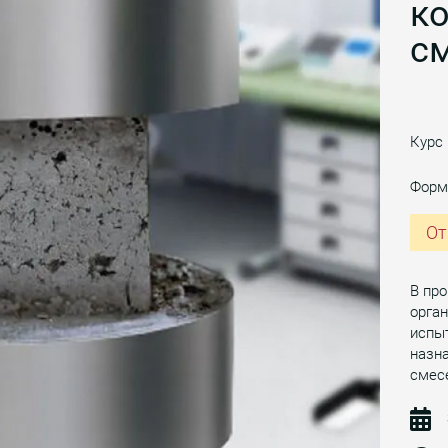
ко
с
Курс
Форм
От
В пр
орга
испыт
назна
смесе