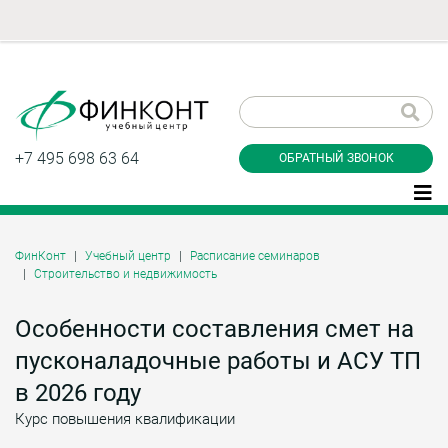
Заказать обратный
звонок
+7 495 698 63 64
ОБРАТНЫЙ ЗВОНОК
ФинКонт
Учебный центр
Расписание семинаров
Строительство и недвижимость
Даю согласие на обработку персональных
данные и соглашаюсь с
политикой
конфиденциальности
Особенности составления смет на
пусконаладочные работы и АСУ ТП
в 2026 году
Заказать
Курс повышения квалификации