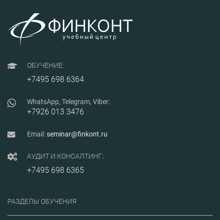
расчета стоимости
обрушений, полных
циф
проектно-изыскательских
или частичных
стр
работ.
отказов мостов и
вне
прочих дорожных
инф
сооружений.
мод
Предусмотрены
экскурсии на
инфраструктурные
ОБУЧЕНИЕ:
объекты Санкт-
Петербурга.
+7495 698 6364
WhatsApp, Telegram, Viber:
+7926 013 3476
Email:
seminar@finkont.ru
АУДИТ И КОНСАЛТИНГ:
+7495 698 6365
РАЗДЕЛЫ ОБУЧЕНИЯ