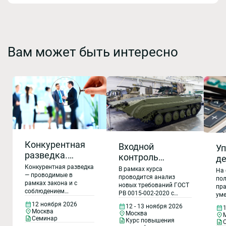
Вам может быть интересно
Конкурентная
Входной
Уп
разведка.
контроль
де
Анализ
продукции.
Конкурентная разведка
з
В рамках курса
На 
надежности
— проводимые в
Выявление
проводится анализ
Ко
пол
рамках закона и с
новых требований ГОСТ
контрагента и
пра
контрафактной
ре
соблюдением
РВ 0015-002-2020 с
уме
безопасности
продукции.
этических норм сбор и
де
учётом ГОСТ Р ИСО
деб
12 ноября 2026
12 - 13 ноября 2026
коммерческих
обработка данных из
Рекламационная
9001-2015 и ГОСТ Р
за
Москва
Москва
разных источников для
предложений
58876-2020 к СМК
Семинар
работа при
нач
Курс повышения
выработки
организаций,