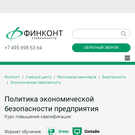
Заказать обратный
звонок
+7 495 698 63 64
ОБРАТНЫЙ ЗВОНОК
ФинКонт
Учебный центр
Расписание семинаров
Безопасность
Экономическая безопасность
Даю согласие на обработку персональных
данные и соглашаюсь с
политикой
конфиденциальности
Политика экономической
безопасности предприятия
Курс повышения квалификации
Заказать
Формат обучения:
Очно
Онлайн