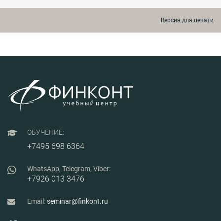
перемещения, потери
основе типовых приемов;
прои
времени на поиск
оценка и развитие
инструментов и
концепций решений.
Версия для печати
материалов,
загрязнения и
отсутствие единых
стандартов
приводят к
снижению
эффективности
процессов,
увеличению затрат и
возникновению
рисков для
персонала.
ОБУЧЕНИЕ:
+7495 698 6364
WhatsApp, Telegram, Viber:
+7926 013 3476
Email:
seminar@finkont.ru