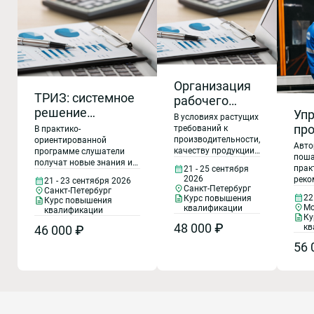
Организация
ТРИЗ: системное
рабочего
решение
Уп
пространства
В условиях растущих
инженерных и
пр
– 5S.
требований к
В практико-
производительности,
организационных
ориентированной
пр
Организация,
Авто
качеству продукции,
программе слушатели
задач
Ин
поша
планирование
безопасности труда
получат новые знания и
прак
21 - 25 сентября
ре
производства
и эффективности
умения в сфере
2026
реко
21 - 23 сентября 2026
использования
применения ТРИЗ -
Пр
и рабочего
Санкт-Петербург
реин
Санкт-Петербург
ресурсов
теории решения
22
Курс повышения
ре
Курс повышения
пространства
проц
предприятиям
Мо
изобретательских задач
квалификации
квалификации
Она 
Ку
необходимо
по компетенциям:
мног
48 000 ₽
кв
46 000 ₽
создавать
постановка
в пр
организованные,
изобретательских и
56 
прои
безопасные и
инженерных проблем;
прои
удобные рабочие
выявление технических и
упра
пространства.
физических
внед
Неупорядоченность
противоречий;
прои
рабочих мест,
использование ресурсов
пред
лишние
системы; поиск идей на
мене