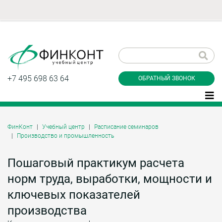
Заказать обратный
звонок
+7 495 698 63 64
ОБРАТНЫЙ ЗВОНОК
ФинКонт
Учебный центр
Расписание семинаров
Производство и промышленность
Даю согласие на обработку персональных
данные и соглашаюсь с
политикой
конфиденциальности
Пошаговый практикум расчета
норм труда, выработки, мощности и
ключевых показателей
Заказать
производства