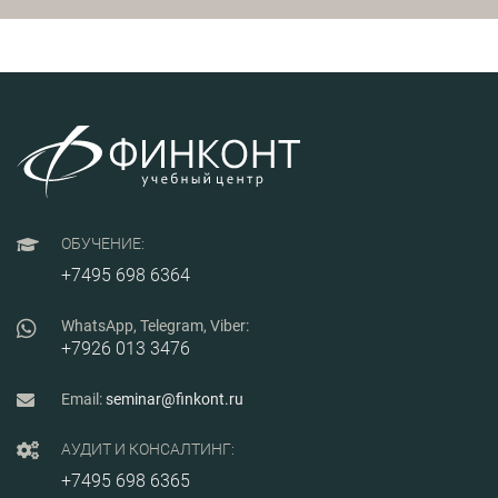
п
жизненного цикла.
сфере организации
пр
производства.
з
н
а
в
м
м
пр
и
во
от
ОБУЧЕНИЕ:
+7495 698 6364
WhatsApp, Telegram, Viber:
+7926 013 3476
Email:
seminar@finkont.ru
АУДИТ И КОНСАЛТИНГ:
+7495 698 6365