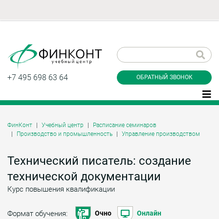
Заказать обратный
звонок
+7 495 698 63 64
ОБРАТНЫЙ ЗВОНОК
ФинКонт
Учебный центр
Расписание семинаров
Производство и промышленность
Управление производством
Даю согласие на обработку персональных
данные и соглашаюсь с
политикой
конфиденциальности
Технический писатель: создание
технической документации
Курс повышения квалификации
Заказать
Формат обучения:
Очно
Онлайн