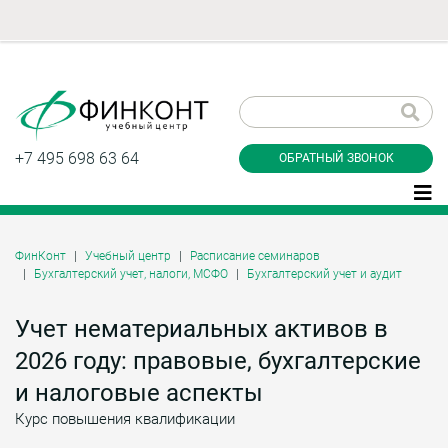
Заказать обратный
звонок
+7 495 698 63 64
ОБРАТНЫЙ ЗВОНОК
ФинКонт
Учебный центр
Расписание семинаров
Бухгалтерский учет, налоги, МСФО
Бухгалтерский учет и аудит
Даю согласие на обработку персональных
данные и соглашаюсь с
политикой
конфиденциальности
Учет нематериальных активов в
2026 году: правовые, бухгалтерские
и налоговые аспекты
Заказать
Курс повышения квалификации