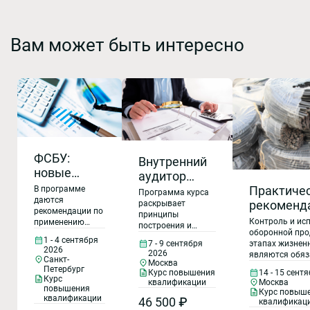
Вам может быть интересно
ФСБУ:
Внутренний
новые
аудитор
правила
Практиче
СМК (ГОСТ Р
В программе
Программа курса
учета и
даются
рекоменд
ИСО 9001-
раскрывает
рекомендации по
практика
принципы
предупре
2015/Проект
Контроль и ис
применению
построения и
применения
применен
ГОСТ Р ИСО
оборонной про
новых
функционирования
1 - 4 сентября
в 2026 году
этапах жизнен
7 - 9 сентября
стандартов,
контрафак
9001-2026,
системы
2026
2026
являются обяз
рассматривается
менеджмента
Санкт-
фальсифи
ГОСТ РВ
Москва
организаций, 
практика и
Петербург
качества, состав
14 - 15 сент
Курс повышения
продукции
0015-002-
выполнении го
ошибки в
Курс
требований
Москва
квалификации
оборонного зак
применении
повышения
выполнен
2020).
Курс повыш
требования ГОСТ Р
квалификации
обеспечивают 
ранее введенных
46 500 ₽
квалификац
ИСО 9001 – 2015 и
государст
Организация
продукции уст