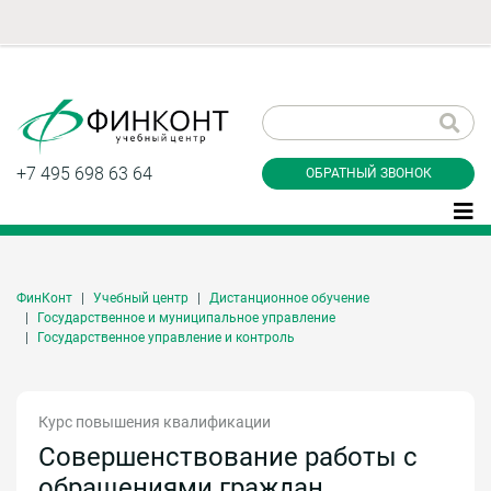
Заказать обратный
звонок
+7 495 698 63 64
ОБРАТНЫЙ ЗВОНОК
ФинКонт
Учебный центр
Дистанционное обучение
Даю согласие на обработку персональных
Государственное и муниципальное управление
данные и соглашаюсь с
политикой
Государственное управление и контроль
конфиденциальности
Курс повышения квалификации
Заказать
Совершенствование работы с
обращениями граждан