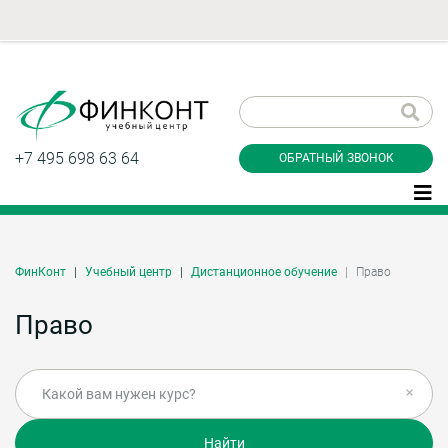
Заказать обратный
звонок
+7 495 698 63 64
ОБРАТНЫЙ ЗВОНОК
ФинКонт
Учебный центр
Дистанционное обучение
Право
Даю согласие на обработку персональных
данные и соглашаюсь с
политикой
Право
конфиденциальности
Заказать
Найти