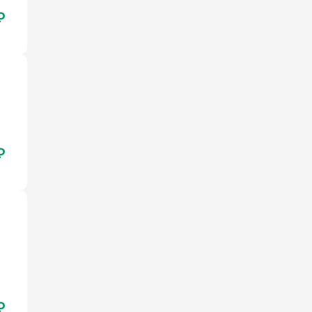
₽
₽
₽