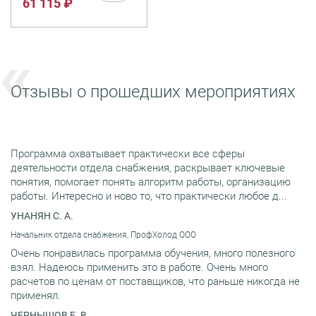
61 115 ₽
подходы к решению
проблемы
корпоративной
безопасности, так и
индивидуальные,
основанные на
специфике бизнеса.
Отзывы о прошедших мероприятиях
Программа охватывает практически все сферы
деятельности отдела снабжения, раскрывает ключевые
понятия, помогает понять алгоритм работы, организацию
работы. Интересно и ново то, что практически любое д...
УНАНЯН С. А.
Начальник отдела снабжения, ПрофХолод ООО
Очень понравилась программа обучения, много полезного
взял. Надеюсь применить это в работе. Очень много
расчетов по ценам от поставщиков, что раньше никогда не
применял.
ЧЕРНЫШОВ Е. В.