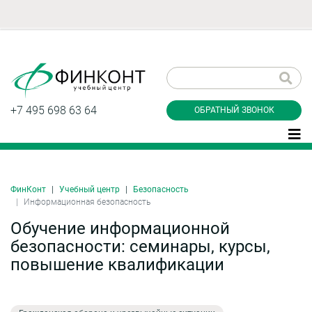
Заказать обратный
звонок
+7 495 698 63 64
ОБРАТНЫЙ ЗВОНОК
ФинКонт
Учебный центр
Безопасность
Даю согласие на обработку персональных
Информационная безопасность
данные и соглашаюсь с
политикой
конфиденциальности
Обучение информационной
безопасности: семинары, курсы,
повышение квалификации
Заказать