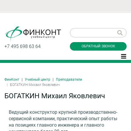
Заказать обратный
звонок
+7 495 698 63 64
ОБРАТНЫЙ ЗВОНОК
ФинКонт
Учебный центр
Преподаватели
Даю согласие на обработку персональных
БОГАТКИН Михаил Яковлевич
данные и соглашаюсь с
политикой
конфиденциальности
БОГАТКИН Михаил Яковлевич
Ведущий конструктор крупной производственно-
Заказать
сервисной компании, практический опыт работы
на позициях главного инженера и главного