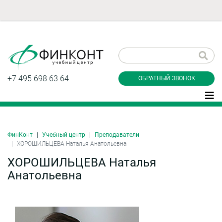
Заказать обратный
звонок
+7 495 698 63 64
ОБРАТНЫЙ ЗВОНОК
ФинКонт
Учебный центр
Преподаватели
Даю согласие на обработку персональных
ХОРОШИЛЬЦЕВА Наталья Анатольевна
данные и соглашаюсь с
политикой
конфиденциальности
ХОРОШИЛЬЦЕВА Наталья
Анатольевна
Заказать