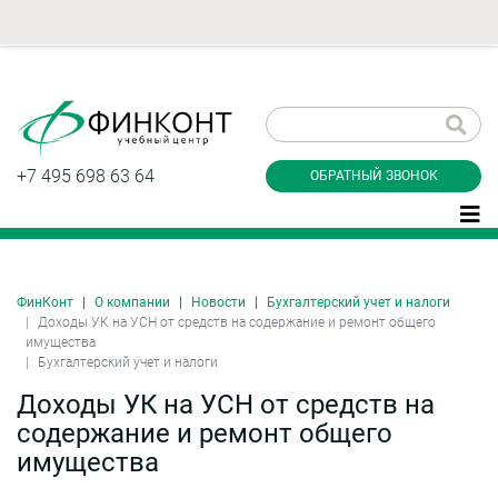
Заказать обратный
звонок
+7 495 698 63 64
ОБРАТНЫЙ ЗВОНОК
ФинКонт
О компании
Новости
Бухгалтерский учет и налоги
Даю согласие на обработку персональных
Доходы УК на УСН от средств на содержание и ремонт общего
данные и соглашаюсь с
политикой
имущества
конфиденциальности
Бухгалтерский учет и налоги
Доходы УК на УСН от средств на
содержание и ремонт общего
Заказать
имущества