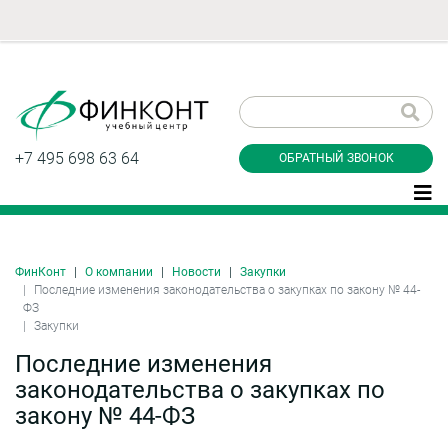
Заказать обратный
звонок
+7 495 698 63 64
ОБРАТНЫЙ ЗВОНОК
ФинКонт
О компании
Новости
Закупки
Даю согласие на обработку персональных
Последние изменения законодательства о закупках по закону № 44-
данные и соглашаюсь с
политикой
ФЗ
конфиденциальности
Закупки
Последние изменения
законодательства о закупках по
Заказать
закону № 44-ФЗ