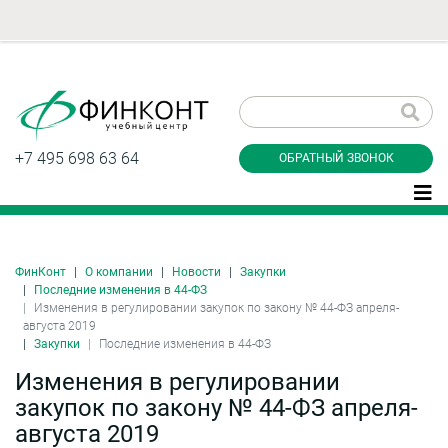
Заказать обратный
звонок
+7 495 698 63 64
ОБРАТНЫЙ ЗВОНОК
ФинКонт
О компании
Новости
Закупки
Даю согласие на обработку персональных
Последние изменения в 44-ФЗ
данные и соглашаюсь с
политикой
Изменения в регулировании закупок по закону № 44-ФЗ апреля-
конфиденциальности
августа 2019
Закупки
Последние изменения в 44-ФЗ
Изменения в регулировании
Заказать
закупок по закону № 44-ФЗ апреля-
августа 2019