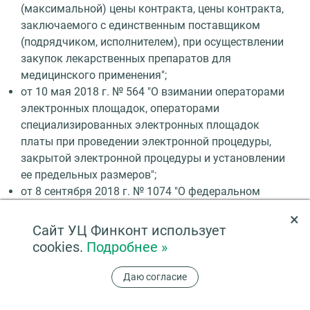
(максимальной) цены контракта, цены контракта,
заключаемого с единственным поставщиком
(подрядчиком, исполнителем), при осуществлении
закупок лекарственных препаратов для
медицинского применения";
от 10 мая 2018 г. № 564 "О взимании операторами
электронных площадок, операторами
специализированных электронных площадок
платы при проведении электронной процедуры,
закрытой электронной процедуры и установлении
ее предельных размеров";
от 8 сентября 2018 г. № 1074 "О федеральном
органе исполнительной власти, уполномоченном
×
на установление порядка определения начальной
Сайт УЦ Финконт использует
(максимальной) цены контракта, цены контракта,
cookies.
Подробнее »
заключаемого с единственным поставщиком
(подрядчиком, исполнителем), при осуществлении
Даю согласие
закупок топлива моторного, включая
автомобильный и авиационный бензин".