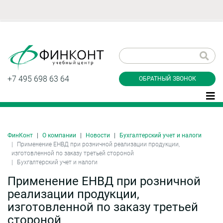
Заказать обратный
звонок
+7 495 698 63 64
ОБРАТНЫЙ ЗВОНОК
ФинКонт
О компании
Новости
Бухгалтерский учет и налоги
Даю согласие на обработку персональных
Применение ЕНВД при розничной реализации продукции,
данные и соглашаюсь с
политикой
изготовленной по заказу третьей стороной
конфиденциальности
Бухгалтерский учет и налоги
Применение ЕНВД при розничной
реализации продукции,
Заказать
изготовленной по заказу третьей
стороной