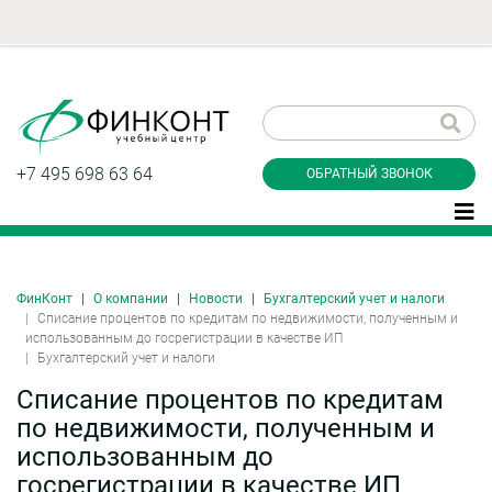
Заказать обратный
звонок
+7 495 698 63 64
ОБРАТНЫЙ ЗВОНОК
ФинКонт
О компании
Новости
Бухгалтерский учет и налоги
Даю согласие на обработку персональных
Списание процентов по кредитам по недвижимости, полученным и
данные и соглашаюсь с
политикой
использованным до госрегистрации в качестве ИП
конфиденциальности
Бухгалтерский учет и налоги
Списание процентов по кредитам
по недвижимости, полученным и
Заказать
использованным до
госрегистрации в качестве ИП