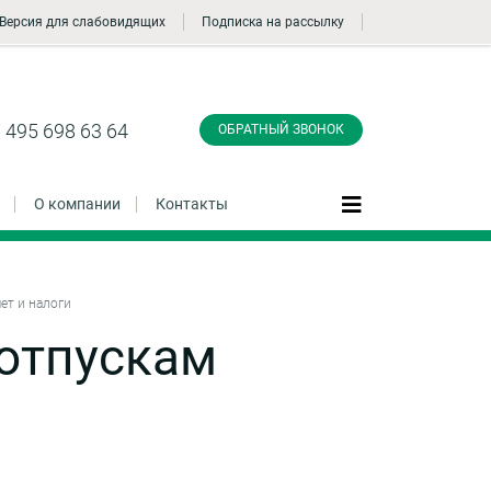
Версия для слабовидящих
Подписка на рассылку
Заказать обратный
звонок
 495 698 63 64
ОБРАТНЫЙ ЗВОНОК
О компании
Контакты
ет и налоги
Даю согласие на обработку персональных
 отпускам
данные и соглашаюсь с
политикой
конфиденциальности
Заказать