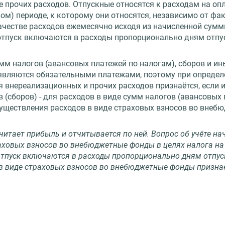
 прочих расходов. Отпускные относятся к расходам на опл
ом) периоде, к которому они относятся, независимо от ф
ачестве расходов ежемесячно исходя из начисленной сумм
отпуск включаются в расходы пропорционально дням отпу
мм налогов (авансовых платежей по налогам), сборов и и
 являются обязательными платежами, поэтому при определ
 внереализационных и прочих расходов признаётся, если и
в (сборов) - для расходов в виде сумм налогов (авансовых
существления расходов в виде страховых взносов во внеб
читает прибыль и отчитывается по ней. Вопрос об учёте н
раховых взносов во внебюджетные фонды в целях налога н
тпуск включаются в расходы пропорционально дням отпус
 в виде страховых взносов во внебюджетные фонды признаё