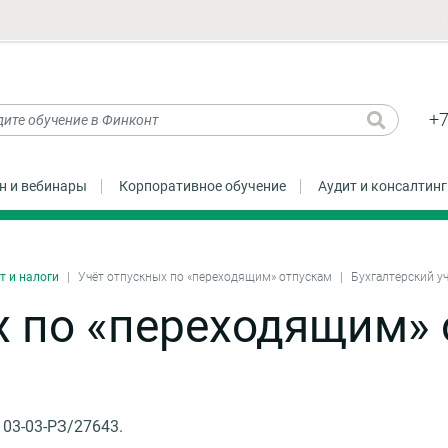
+7
н и вебинары
Корпоративное обучение
Аудит и консалтинг
т и налоги
Учёт отпускных по «переходящим» отпускам
Бухгалтерский уч
х по «переходящим»
03-03-РЗ/27643.