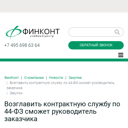
Заказать обратный
звонок
+7 495 698 63 64
ОБРАТНЫЙ ЗВОНОК
ФинКонт
О компании
Новости
Закупки
Даю согласие на обработку персональных
Возглавить контрактную службу по 44-ФЗ сможет руководитель
данные и соглашаюсь с
политикой
заказчика
конфиденциальности
Закупки
Возглавить контрактную службу по
44-ФЗ сможет руководитель
Заказать
заказчика