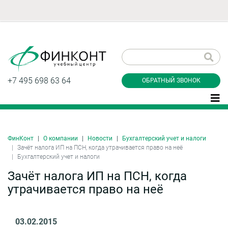
Заказать обратный
звонок
+7 495 698 63 64
ОБРАТНЫЙ ЗВОНОК
ФинКонт
О компании
Новости
Бухгалтерский учет и налоги
Даю согласие на обработку персональных
Зачёт налога ИП на ПСН, когда утрачивается право на неё
данные и соглашаюсь с
политикой
Бухгалтерский учет и налоги
конфиденциальности
Зачёт налога ИП на ПСН, когда
утрачивается право на неё
Заказать
03.02.2015