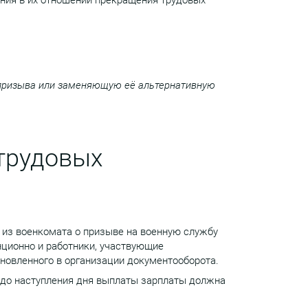
ения в их отношении прекращения трудовых
 призыва или заменяющую её альтернативную
трудовых
из военкомата о призыве на военную службу
нционно и работники, участвующие
новленного в организации документооборота.
я до наступления дня выплаты зарплаты должна