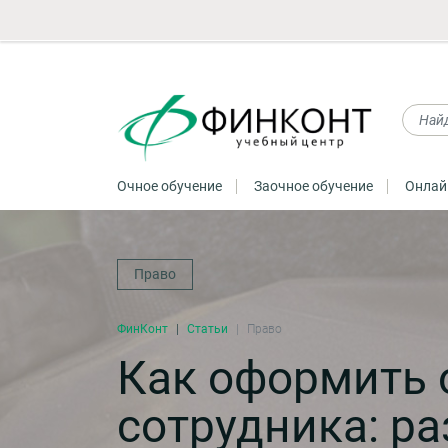
Очное обучение
Заочное обучение
Онлай
Право
ФинКонт
Статьи
Право
Как оформить 
сотрудника: р