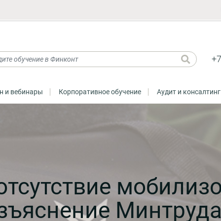
+7
н и вебинары
Корпоративное обучение
Аудит и консалтинг
отсутствие мобилиз
азъяснение Минтруд