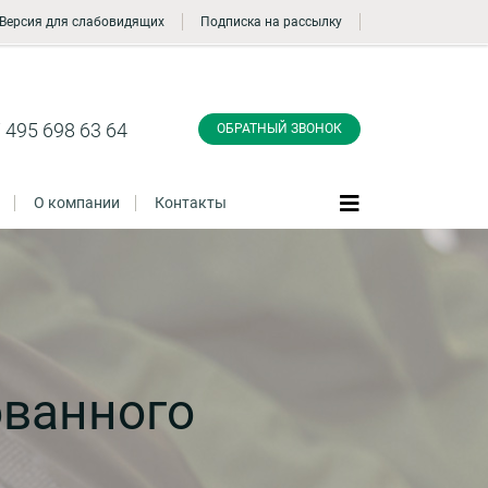
Версия для слабовидящих
Подписка на рассылку
Заказать обратный
звонок
 495 698 63 64
ОБРАТНЫЙ ЗВОНОК
О компании
Контакты
Даю согласие на обработку персональных
данные и соглашаюсь с
политикой
конфиденциальности
ованного
а
Заказать