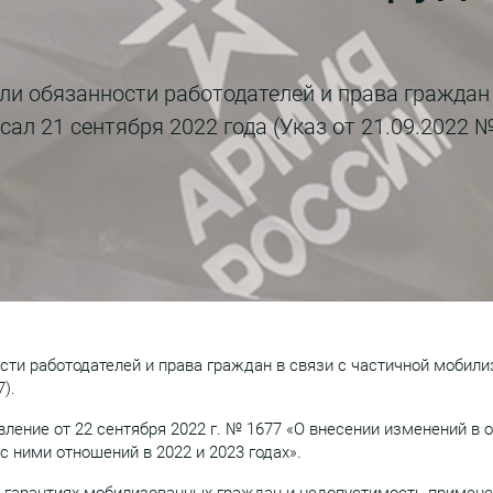
ли обязанности работодателей и права граждан 
ал 21 сентября 2022 года (Указ от 21.09.2022 №
ти работодателей и права граждан в связи с частичной мобили
).
ление от 22 сентября 2022 г. № 1677 «О внесении изменений в 
 ними отношений в 2022 и 2023 годах».