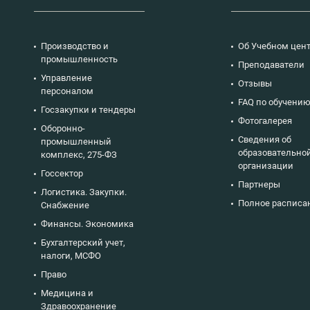
Производство и
Об Учебном цен
промышленность
Преподаватели
Управление
Отзывы
персоналом
FAQ по обучени
Госзакупки и тендеры
Фотогалерея
Оборонно-
Сведения об
промышленный
образовательно
комплекс, 275-ФЗ
организации
Госсектор
Партнеры
Логистика. Закупки.
Полное расписа
Снабжение
Финансы. Экономика
Бухгалтерский учет,
налоги, МСФО
Право
Медицина и
Здравоохранение