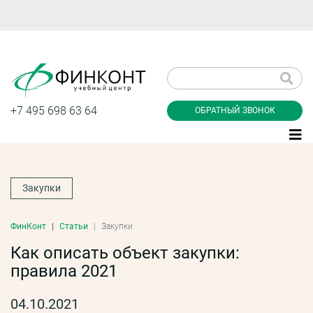
Заказать обратный
звонок
+7 495 698 63 64
ОБРАТНЫЙ ЗВОНОК
Закупки
Даю согласие на обработку персональных
данные и соглашаюсь с
политикой
конфиденциальности
ФинКонт
Статьи
Закупки
Как описать объект закупки:
правила 2021
Заказать
04.10.2021