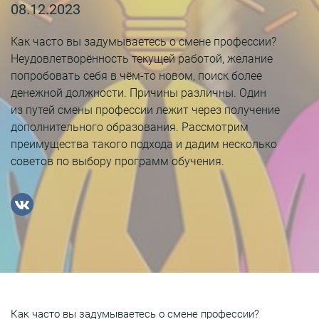
08.12.2023
Как часто вы задумываетесь о смене профессии?
Неудовлетворённость текущей работой, желание
попробовать себя в чём-то новом, поиск более
денежной должности. Причины различны. Один
из путей смены профессии лежит через получение
дополнительного образования. Рассмотрим
преимущества такого подхода и дадим несколько
советов по выбору программ обучения.
Как часто вы задумываетесь о смене профессии?