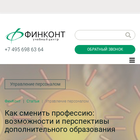
Заказать обратный
звонок
+7 495 698 63 64
ОБРАТНЫЙ ЗВОНОК
Управление персоналом
Даю согласие на обработку персональных
данные и соглашаюсь с
политикой
конфиденциальности
ФинКонт
Статьи
Управление персоналом
Как сменить профессию:
возможности и перспективы
Заказать
дополнительного образования