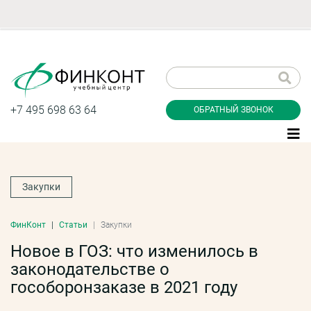
Заказать обратный
звонок
+7 495 698 63 64
ОБРАТНЫЙ ЗВОНОК
Закупки
Даю согласие на обработку персональных
данные и соглашаюсь с
политикой
конфиденциальности
ФинКонт
Статьи
Закупки
Новое в ГОЗ: что изменилось в
законодательстве о
Заказать
гособоронзаказе в 2021 году