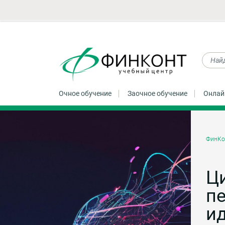
Очное обучение
Заочное обучение
Онлай
ФинКо
Ц
п
и