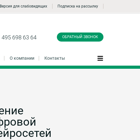
Версия для слабовидящих
Подписка на рассылку
Заказать обратный
звонок
 495 698 63 64
ОБРАТНЫЙ ЗВОНОК
О компании
Контакты
Даю согласие на обработку персональных
данные и соглашаюсь с
политикой
конфиденциальности
ение
фровой
Заказать
ейросетей