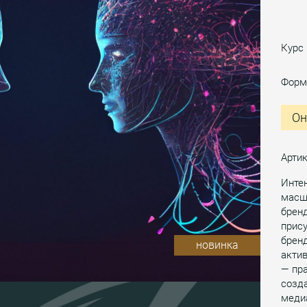
Курс
Форм
Он
Артик
Интен
масш
бренд
прису
бренд
новинка
актив
— пра
созд
меди