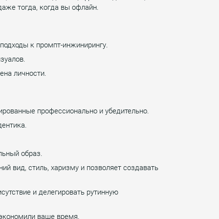
аже тогда, когда вы офлайн.
е подходы к промпт-инжинирингу.
зуалов.
ена личности.
ированные профессионально и убедительно.
дентика.
льный образ.
ий вид, стиль, харизму и позволяет создавать
исутствие и делегировать рутинную
 экономили ваше время.