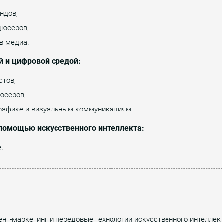
ндов,
дюсеров,
в медиа.
й и цифровой средой:
стов,
юсеров,
 графике и визуальным коммуникациям.
с помощью искусственного интеллекта:
.
ент-маркетинг и передовые технологии искусственного интеллек