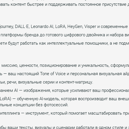
вать контент быстрее и поддерживать постоянное присутствие д
ourney, DALL·E, Leonardo AI, LoRA, HeyGen, Visper и современны
 платформы бренда до готового цифрового двойника и набора ви
ети будут работать как интеллектуальные помощники, а не подм
 миссию, ценности, позиционирование и уникальность, сформул
 — ваш настоящий Tone of Voice и персональная визуальная ай
и, речи, визуальные серии и контент-матрицу.
ванием AI — изображения, которые усиливают ваш профессиона
LoRA) — обученную AI-модель, которая воспроизводит ваш внешн
льные концепции без фотосессий.
рителлинга — инструмент, который помогает масштабировать пр
обы ваши тексты, визуалы и сценарии работали в одном стиле и