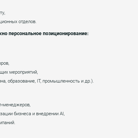
ту,
ционных отделов.
жно персональное позиционирование:
оров,
ущих мероприятий,
а, образование, IT, промышленность и др.).
оп-менеджеров,
зации бизнеса и внедрении AI,
мпаний.