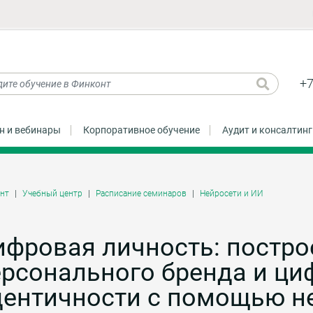
+7
н и вебинары
Корпоративное обучение
Аудит и консалтинг
нт
Учебный центр
Расписание семинаров
Нейросети и ИИ
ифровая личность: постро
ерсонального бренда и ци
дентичности с помощью н