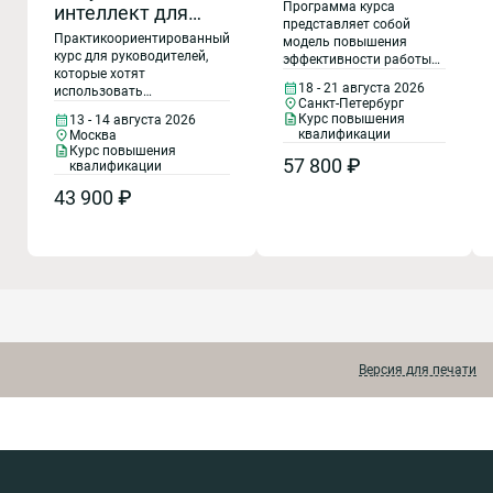
руководителей
Программа курса
интеллект для
структурных
представляет собой
руководителей: от
Практикоориентированный
модель повышения
подразделений:
личной
курс для руководителей,
эффективности работы
эффективное
которые хотят
структурного
эффективности к
18 - 21 августа 2026
использовать
управление
подразделения компании
трансформации
Санкт-Петербург
искусственный интеллект
в результате создания
структурным
Курс повышения
13 - 14 августа 2026
бизнеса
как инструмент повышения
единого стандарта
квалификации
Москва
подразделением.
эффективности управления
управления и подготовки
Курс повышения
и трансформации бизнес-
Создание
57 800 ₽
линейных руководителей
квалификации
процессов. Курс построен
по вопросам
работоспособной
43 900 ₽
на доступных в России ИИ-
организационного
команды
решениях и ориентирован
развития, оперативного
на практическое
управления, бизнес-
применение в любой
планирования,
отрасли.
экономической
эффективности
подразделения, оценки и
мотивирования
подчиненных. Отдельное
внимание уделяется
Версия для печати
вопросам построения
работоспособной
команды.