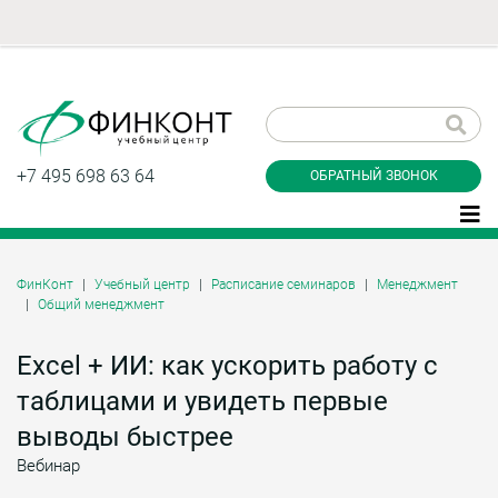
Заказать обратный
звонок
+7 495 698 63 64
ОБРАТНЫЙ ЗВОНОК
ФинКонт
Учебный центр
Расписание семинаров
Менеджмент
Общий менеджмент
Даю согласие на обработку персональных
данные и соглашаюсь с
политикой
конфиденциальности
Excel + ИИ: как ускорить работу с
таблицами и увидеть первые
выводы быстрее
Заказать
Вебинар