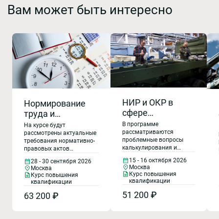
Вам может быть интересно
НИР и ОКР в
Нормирование
сфере
труда и
Гособоронзаказа:
обоснование
В программе
На курсе будут
новые правила
рассматриваются
трудоемкости
рассмотрены актуальные
проблемные вопросы
требования нормативно-
учета,
работ при
калькулирования и
правовых актов
калькулирования
выполнении
обоснования цены на
регулирующих
15 - 16 октября 2026
28 - 30 сентября 2026
и обоснования
продукцию НИР (ОКР) в
государственного
обоснование трудозатрат
Москва
Москва
сфере ГОЗ, проблемные
при выполнении
цены
заказа
Курс повышения
Курс повышения
вопросы обоснования
государственного
квалификации
квалификации
затрат по НИР(ОКР) по
оборонного заказа,
51 200 ₽
63 200 ₽
правилам 2026 года,
порядок обоснования
сложные вопросы
трудоемкости работ при
заполнения форм РКМ,
исполнении ГОЗ, подходы
изменения в