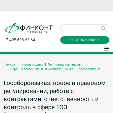
Заказать обратный
звонок
+7 495 698 63 64
ОБРАТНЫЙ ЗВОНОК
ФинКонт
Учебный центр
Расписание семинаров
Оборонно-промышленный комплекс, 275-ФЗ
Гособоронзаказ
Даю согласие на обработку персональных
данные и соглашаюсь с
политикой
конфиденциальности
Гособоронзаказ: новое в правовом
регулировании, работе с
контрактами, ответственность и
Заказать
контроль в сфере ГОЗ