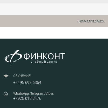
к нормированию труда и
бухгалтерском учете в
управлению
связи с применением
численностью персонала
новых ФСБУ и
на предприятиях ОПК,
налогообложении НИР
практические решения по
(ОКР), особенности
проблемным вопросам и
Версия для печати
ведения раздельного
рискам при обосновании
учета и составления
трудозатрат.
отчетности при
выполнении НИР (ОКР) в
рамках ГОЗ.
ОБУЧЕНИЕ:
+7495 698 6364
WhatsApp, Telegram, Viber:
+7926 013 3476